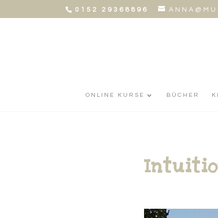
0152 29368896
ANNA@MU
ONLINE KURSE
BÜCHER
K
Intuiti