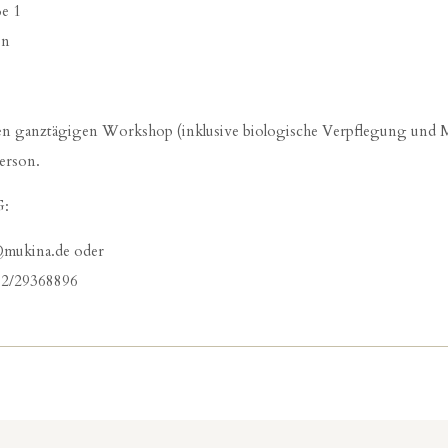
ße 1
en
den ganztägigen Workshop (inklusive biologische Verpflegung und Ma
Person.
:
@mukina.de oder
152/29368896